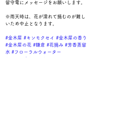
留守電にメッセージをお願いします。
※雨天時は、花が濡れて摘むのが難し
いため中止となります。
#金木犀
#キンモクセイ
#金木犀の香り
#金木犀の花
#鎌倉
#花摘み
#芳香蒸留
水
#フローラルウォーター
#シロップ
#コーディアル
News
すべて表示
最新記事