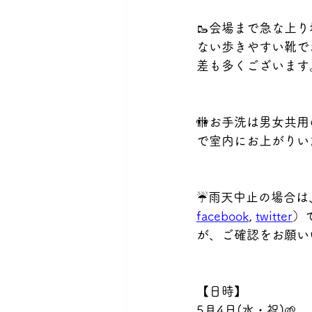
🥾会場まで急な上
ない歩きやすい靴で
差も多くございます
🚻お手洗は男女共
で室内にお上がりい
☔️雨天中止の場合
facebook
, 
twitter
）
が、ご確認をお願い
【日時】
5月4日(水・祝)🌱