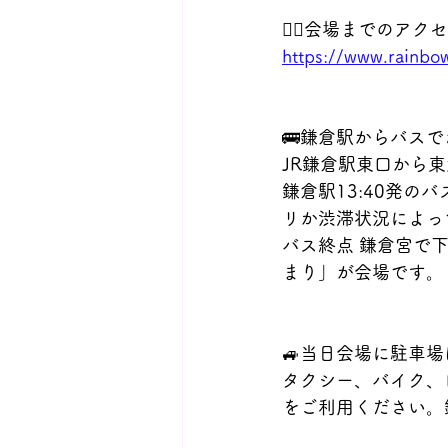
🚶‍♀️会場までの
https://www.rainbow
🚌鎌倉駅からバス
JR鎌倉駅東口から東
鎌倉駅13:40発の
リか渋滞状況によっ
バス終点 鎌倉宮で
まり」が会場です。
🚙当日会場に駐車
タクシー、バイク、
をご利用ください。