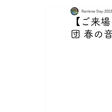
Rainbow Stay
202
【ご来場
団 春の